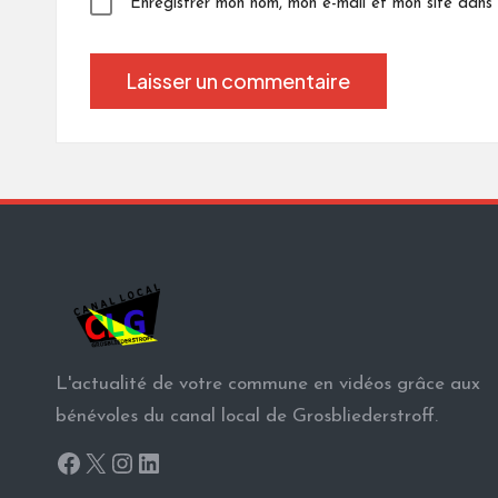
Enregistrer mon nom, mon e-mail et mon site dans
L'actualité de votre commune en vidéos grâce aux
bénévoles du canal local de Grosbliederstroff.
Facebook
X
Instagram
LinkedIn