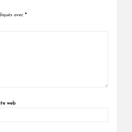
ndiqués avec
*
ite web