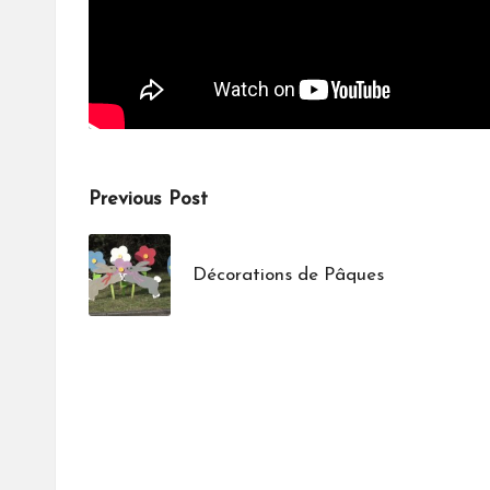
Post
Previous Post
navigation
Décorations de Pâques