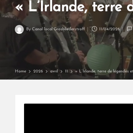
a
« L’Irlande, terre
l
G
By
Canal local Grosbliederstroff
11/04/2026
Posted
r
by
o
s
Home
2026
avril
11
« L’Irlande, terre de légendes 
b
li
e
d
e