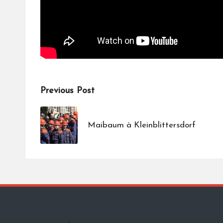
Post
Previous Post
navigation
Maibaum à Kleinblittersdorf