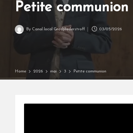
a
Petite communion
l
G
By
Canal local Grosbliederstroff
03/05/2026
Posted
r
by
o
s
Home
2026
mai
3
Petite communion
b
li
e
d
e