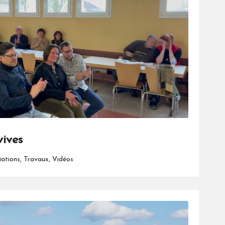
vives
iations
,
Travaux
,
Vidéos