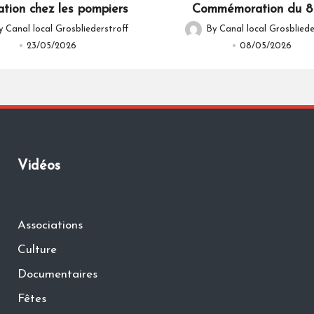
ation chez les pompiers
Commémoration du 8
y
Canal local Grosbliederstroff
By
Canal local Grosbliede
d
Posted
23/05/2026
08/05/2026
by
Vidéos
Associations
Culture
Documentaires
Fêtes