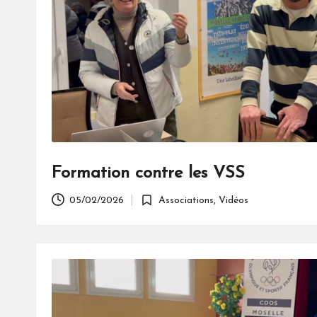
r
s
tr
o
ff
Formation contre les VSS
05/02/2026
Associations
,
Vidéos
Posted
in