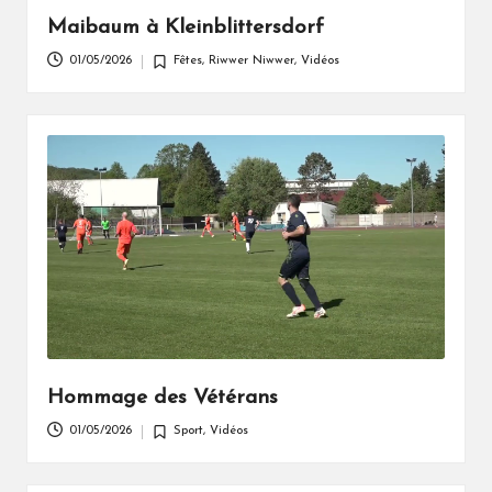
Maibaum à Kleinblittersdorf
01/05/2026
Fêtes
,
Riwwer Niwwer
,
Vidéos
Posted
in
Hommage des Vétérans
01/05/2026
Sport
,
Vidéos
Posted
in