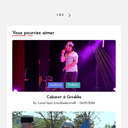
in
Pagination
1
2
3
NEXT
PAGE
des
Vous pourriez aimer
publications
Posted
Culture
Vidéos
in
Cabaret à Grosblie
By
Canal local Grosbliederstroff
04/07/2026
Posted
by