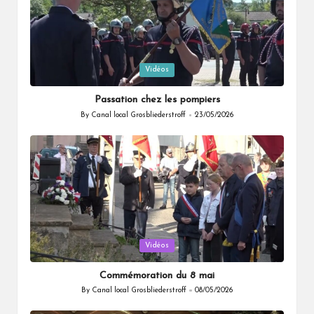
Posted
Vidéos
in
Passation chez les pompiers
By
Canal local Grosbliederstroff
23/05/2026
Posted
by
Posted
Vidéos
in
Commémoration du 8 mai
By
Canal local Grosbliederstroff
08/05/2026
Posted
by