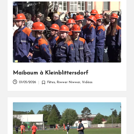
Maibaum à Kleinblittersdorf
01/05/2026
Fêtes
,
Riwwer Niwwer
,
Vidéos
Posted
in